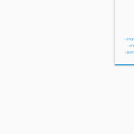
צירה -
רה -
דגים
/