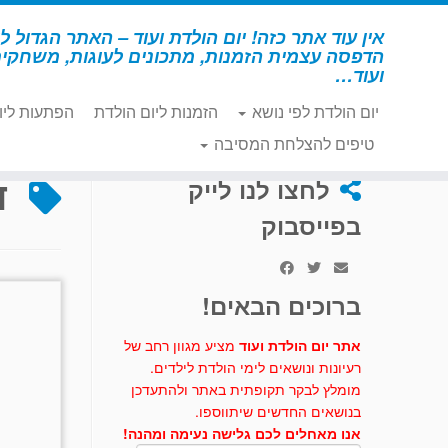
לג
תוכן
אין עוד אתר כזה! יום הולדת ועוד – האתר הגדול לי
הדפסה עצמית הזמנות, מתכונים לעוגות, משחקי
ועוד…
יום הולדת לפי נושא
הזמנות ליום הולדת
הפתעות ליו
דף הבית
»
דגים
טיפים להצלחת המסיבה
ד
לחצו לנו לייק
בפייסבוק
ברוכים הבאים!
אתר יום הולדת ועוד
מציע מגוון רחב של
רעיונות ונושאים לימי הולדת לילדים.
מומלץ לבקר תקופתית באתר ולהתעדכן
בנושאים החדשים שיתווספו.
אנו מאחלים לכם גלישה נעימה ומהנה!