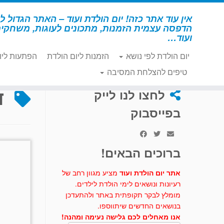
לג
תוכן
אין עוד אתר כזה! יום הולדת ועוד – האתר הגדול לי
הדפסה עצמית הזמנות, מתכונים לעוגות, משחקי
ועוד…
יום הולדת לפי נושא
הזמנות ליום הולדת
הפתעות ליו
דף הבית
»
דגל שודד ים
טיפים להצלחת המסיבה
ד
לחצו לנו לייק
בפייסבוק
ברוכים הבאים!
אתר יום הולדת ועוד
מציע מגוון רחב של
רעיונות ונושאים לימי הולדת לילדים.
מומלץ לבקר תקופתית באתר ולהתעדכן
בנושאים החדשים שיתווספו.
אנו מאחלים לכם גלישה נעימה ומהנה!