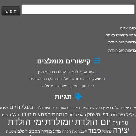
יפוש:
כתבו אלינו
תנאי השימוש באתר
בדיחות ליום הולדת
בדיחות ליום הולדת
קישורים מומלצים
האתר הגדול לדפי צביעה להדפסה ואונליין
טריוויה קידס – מבחר ענק של חידונים לקטנים ולגדולים
בריאותון – מגזין בריאות להורים וילדים
תגיות
בעלי חיים
אינדיאנים
אליס בארץ הפלאות
אמנות
אפייה
באטמן
בוב ספוג
בלונים
גלידה
חידון
הפתעות
דפי משחק
הזמנות
גליל נייר
דורה
הארי פוטר
חלל
טיפים
יום הולדת
יומולדת
ימי הולדת
טריוויה
יצירה
כיבוד
מדע
מוזיקה
מסביב לעולם
מסכות
לשבור את הקרח
כדורגל