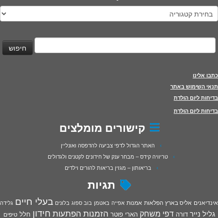
טגוריות
יפוש:
כתבו אלינו
תנאי השימוש באתר
בדיחות ליום הולדת
בדיחות ליום הולדת
קישורים מומלצים
האתר הגדול לדפי צביעה להדפסה ואונליין
טריוויה קידס – מבחר ענק של חידונים לקטנים ולגדולים
בריאותון – מגזין בריאות להורים וילדים
תגיות
בעלי חיים
אינדיאנים
אליס בארץ הפלאות
אמנות
אפייה
באטמן
בוב ספוג
בלונים
גלידה
חידון
הפתעות
דפי משחק
הזמנות
גליל נייר
דורה
הארי פוטר
חלל
טיפים