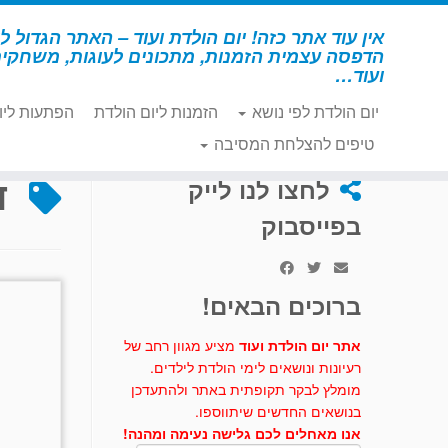
לג
תוכן
אין עוד אתר כזה! יום הולדת ועוד – האתר הגדול לי
הדפסה עצמית הזמנות, מתכונים לעוגות, משחקי
ועוד…
יום הולדת לפי נושא
הזמנות ליום הולדת
הפתעות ליו
דף הבית
»
דלמטי
טיפים להצלחת המסיבה
ד
לחצו לנו לייק
בפייסבוק
ברוכים הבאים!
אתר יום הולדת ועוד
מציע מגוון רחב של
רעיונות ונושאים לימי הולדת לילדים.
מומלץ לבקר תקופתית באתר ולהתעדכן
בנושאים החדשים שיתווספו.
אנו מאחלים לכם גלישה נעימה ומהנה!