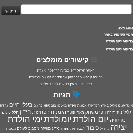
יפוש:
כתבו אלינו
תנאי השימוש באתר
בדיחות ליום הולדת
בדיחות ליום הולדת
קישורים מומלצים
האתר הגדול לדפי צביעה להדפסה ואונליין
טריוויה קידס – מבחר ענק של חידונים לקטנים ולגדולים
בריאותון – מגזין בריאות להורים וילדים
תגיות
בעלי חיים
אינדיאנים
אליס בארץ הפלאות
אמנות
אפייה
באטמן
בוב ספוג
בלונים
גלידה
חידון
הפתעות
דפי משחק
הזמנות
גליל נייר
דורה
הארי פוטר
חלל
טיפים
יום הולדת
יומולדת
ימי הולדת
טריוויה
יצירה
כיבוד
מדע
מוזיקה
מסביב לעולם
מסכות
לשבור את הקרח
כדורגל