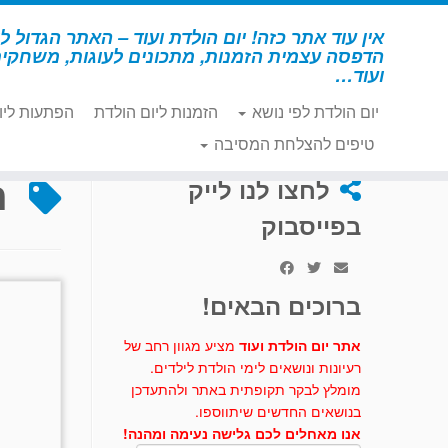
לג
תוכן
אין עוד אתר כזה! יום הולדת ועוד – האתר הגדול לי
הדפסה עצמית הזמנות, מתכונים לעוגות, משחקי
ועוד…
יום הולדת לפי נושא
הזמנות ליום הולדת
הפתעות ליו
דף הבית
»
היפופוטם
טיפים להצלחת המסיבה
ה
לחצו לנו לייק
בפייסבוק
ברוכים הבאים!
אתר יום הולדת ועוד
מציע מגוון רחב של
רעיונות ונושאים לימי הולדת לילדים.
מומלץ לבקר תקופתית באתר ולהתעדכן
בנושאים החדשים שיתווספו.
אנו מאחלים לכם גלישה נעימה ומהנה!