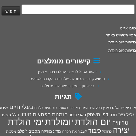
יפוש:
כתבו אלינו
תנאי השימוש באתר
בדיחות ליום הולדת
בדיחות ליום הולדת
קישורים מומלצים
האתר הגדול לדפי צביעה להדפסה ואונליין
טריוויה קידס – מבחר ענק של חידונים לקטנים ולגדולים
בריאותון – מגזין בריאות להורים וילדים
תגיות
בעלי חיים
אינדיאנים
אליס בארץ הפלאות
אמנות
אפייה
באטמן
בוב ספוג
בלונים
גלידה
חידון
הפתעות
דפי משחק
הזמנות
גליל נייר
דורה
הארי פוטר
חלל
טיפים
יום הולדת
יומולדת
ימי הולדת
טריוויה
יצירה
כיבוד
מדע
מוזיקה
מסביב לעולם
מסכות
לשבור את הקרח
כדורגל