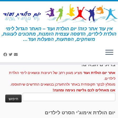
לג
תוכן
אין עוד אתר כזה! יום הולדת ועוד – האתר הגדול לימי
הולדת לילדים, הדפסה עצמית הזמנות, מתכונים לעוגות,
דף הבית
»
הכובען המשוגע
משחקים, הפתעות, הפעלות ועוד…
לחצו לנו לייק בפייסבוק
ברוכים הבאים!
אתר יום הולדת ועוד
מציע מגוון רחב של רעיונות ונושאים לימי הולדת
לילדים.
מומלץ לבקר תקופתית באתר ולהתעדכן בנושאים החדשים שיתווספו.
אנו מאחלים לכם גלישה נעימה ומהנה!
חיפוש:
יום הולדת אימוג'י הסרט לילדים