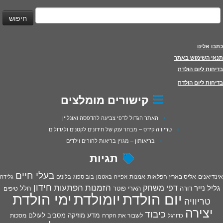
יפוש:
כתבו אלינו
תנאי השימוש באתר
בדיחות ליום הולדת
בדיחות ליום הולדת
קישורים מומלצים
האתר הגדול לדפי צביעה להדפסה ואונליין
טריוויה קידס – מבחר ענק של חידונים לקטנים ולגדולים
בריאותון – מגזין בריאות להורים וילדים
תגיות
בעלי חיים
אינדיאנים
אליס בארץ הפלאות
אמנות
אפייה
באטמן
בוב ספוג
בלונים
גלידה
חידון
הפתעות
דפי משחק
הזמנות
גליל נייר
דורה
הארי פוטר
חלל
טיפים
יום הולדת
יומולדת
ימי הולדת
טריוויה
יצירה
כיבוד
מדע
מוזיקה
מסביב לעולם
מסכות
לשבור את הקרח
כדורגל