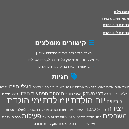
כתבו אלינו
תנאי השימוש באתר
בדיחות ליום הולדת
בדיחות ליום הולדת
קישורים מומלצים
האתר הגדול לדפי צביעה להדפסה ואונליין
טריוויה קידס – מבחר ענק של חידונים לקטנים ולגדולים
בריאותון – מגזין בריאות להורים וילדים
תגיות
בעלי חיים
אינדיאנים
אליס בארץ הפלאות
אמנות
אפייה
באטמן
בוב ספוג
בלונים
גלידה
חידון
הפתעות
דפי משחק
הזמנות
גליל נייר
דורה
הארי פוטר
חלל
טיפים
יום הולדת
יומולדת
ימי הולדת
טריוויה
יצירה
כיבוד
מדע
מוזיקה
מסביב לעולם
מסכות
לשבור את הקרח
כדורגל
פעילות
משחקים
עוגה
פיצה
פרחים
צלחת
ניסוי
נסיכה
ספורט
עוגות
עוגיות
רחוב סומסום
תחבורה
נייר
שוקולד
קאובוי