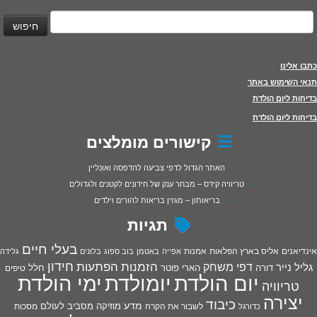
יפוש:
כתבו אלינו
תנאי השימוש באתר
בדיחות ליום הולדת
בדיחות ליום הולדת
קישורים מומלצים
האתר הגדול לדפי צביעה להדפסה ואונליין
טריוויה קידס – מבחר ענק של חידונים לקטנים ולגדולים
בריאותון – מגזין בריאות להורים וילדים
תגיות
בעלי חיים
אינדיאנים
אליס בארץ הפלאות
אמנות
אפייה
באטמן
בוב ספוג
בלונים
גלידה
חידון
הפתעות
דפי משחק
הזמנות
גליל נייר
דורה
הארי פוטר
חלל
טיפים
יום הולדת
יומולדת
ימי הולדת
טריוויה
יצירה
כיבוד
מדע
מוזיקה
מסביב לעולם
מסכות
לשבור את הקרח
כדורגל