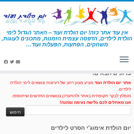
לג
תוכן
אין עוד אתר כזה! יום הולדת ועוד – האתר הגדול לימי
הולדת לילדים, הדפסה עצמית הזמנות, מתכונים לעוגות,
דף הבית
»
חידון
»
עמוד 2
משחקים, הפתעות, הפעלות ועוד…
לחצו לנו לייק בפייסבוק
ברוכים הבאים!
אתר יום הולדת ועוד
מציע מגוון רחב של רעיונות ונושאים לימי הולדת
לילדים.
מומלץ לבקר תקופתית באתר ולהתעדכן בנושאים החדשים שיתווספו.
אנו מאחלים לכם גלישה נעימה ומהנה!
חיפוש:
יום הולדת אימוג'י הסרט לילדים