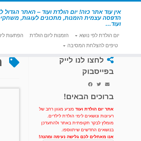
לג
תוכן
אין עוד אתר כזה! יום הולדת ועוד – האתר הגדול לי
הדפסה עצמית הזמנות, מתכונים לעוגות, משחקי
ועוד…
יום הולדת לפי נושא
הזמנות ליום הולדת
הפתעות ליו
דף הבית
»
חריטה על אלומיניום
טיפים להצלחת המסיבה
ח
לחצו לנו לייק
בפייסבוק
ברוכים הבאים!
אתר יום הולדת ועוד
מציע מגוון רחב של
רעיונות ונושאים לימי הולדת לילדים.
מומלץ לבקר תקופתית באתר ולהתעדכן
בנושאים החדשים שיתווספו.
אנו מאחלים לכם גלישה נעימה ומהנה!