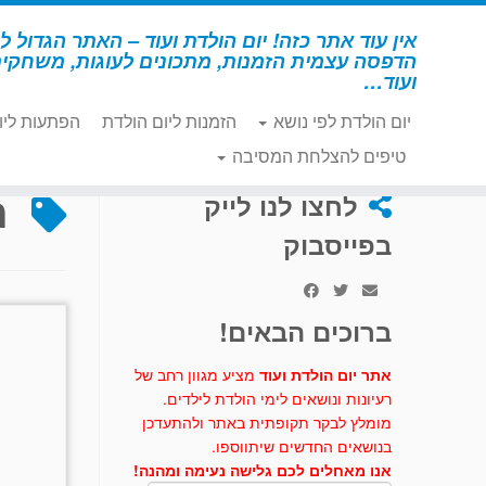
לג
תוכן
אין עוד אתר כזה! יום הולדת ועוד – האתר הגדול לי
הדפסה עצמית הזמנות, מתכונים לעוגות, משחקי
ועוד…
יום הולדת לפי נושא
הזמנות ליום הולדת
הפתעות ליו
דף הבית
»
חשמל סטטי
טיפים להצלחת המסיבה
ח
לחצו לנו לייק
בפייסבוק
ברוכים הבאים!
אתר יום הולדת ועוד
מציע מגוון רחב של
רעיונות ונושאים לימי הולדת לילדים.
מומלץ לבקר תקופתית באתר ולהתעדכן
בנושאים החדשים שיתווספו.
אנו מאחלים לכם גלישה נעימה ומהנה!