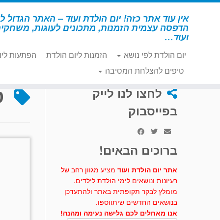
לג
תוכן
אין עוד אתר כזה! יום הולדת ועוד – האתר הגדול לי
הדפסה עצמית הזמנות, מתכונים לעוגות, משחקי
ועוד…
יום הולדת לפי נושא
הזמנות ליום הולדת
הפתעות ליו
דף הבית
»
טביעת אצבע
טיפים להצלחת המסיבה
ט
לחצו לנו לייק
בפייסבוק
ברוכים הבאים!
אתר יום הולדת ועוד
מציע מגוון רחב של
רעיונות ונושאים לימי הולדת לילדים.
מומלץ לבקר תקופתית באתר ולהתעדכן
בנושאים החדשים שיתווספו.
אנו מאחלים לכם גלישה נעימה ומהנה!