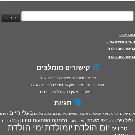
יפוש:
כתבו אלינו
תנאי השימוש באתר
בדיחות ליום הולדת
בדיחות ליום הולדת
קישורים מומלצים
האתר הגדול לדפי צביעה להדפסה ואונליין
טריוויה קידס – מבחר ענק של חידונים לקטנים ולגדולים
בריאותון – מגזין בריאות להורים וילדים
תגיות
בעלי חיים
אינדיאנים
אליס בארץ הפלאות
אמנות
אפייה
באטמן
בוב ספוג
בלונים
גלידה
חידון
הפתעות
דפי משחק
הזמנות
גליל נייר
דורה
הארי פוטר
חלל
טיפים
יום הולדת
יומולדת
ימי הולדת
טריוויה
יצירה