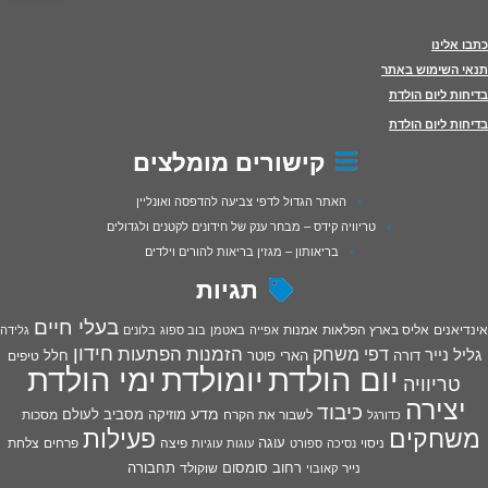
כתבו אלינו
תנאי השימוש באתר
בדיחות ליום הולדת
בדיחות ליום הולדת
קישורים מומלצים
האתר הגדול לדפי צביעה להדפסה ואונליין
טריוויה קידס – מבחר ענק של חידונים לקטנים ולגדולים
בריאותון – מגזין בריאות להורים וילדים
תגיות
בעלי חיים
אינדיאנים
אליס בארץ הפלאות
אמנות
אפייה
באטמן
בוב ספוג
בלונים
גלידה
חידון
הפתעות
דפי משחק
הזמנות
גליל נייר
דורה
הארי פוטר
חלל
טיפים
יום הולדת
יומולדת
ימי הולדת
טריוויה
יצירה
כיבוד
מדע
מוזיקה
מסביב לעולם
מסכות
לשבור את הקרח
כדורגל
פעילות
משחקים
עוגה
פיצה
פרחים
צלחת
ניסוי
נסיכה
ספורט
עוגות
עוגיות
רחוב סומסום
תחבורה
נייר
שוקולד
קאובוי