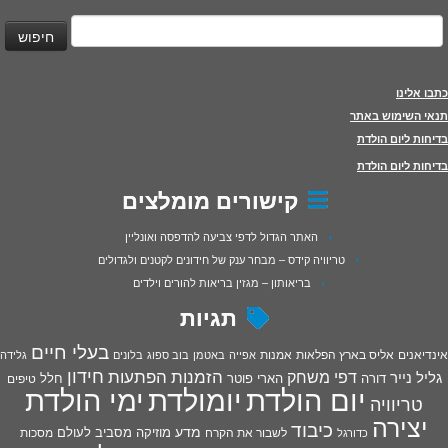
יפוש:
כתבו אלינו
תנאי השימוש באתר
בדיחות ליום הולדת
בדיחות ליום הולדת
קישורים מומלצים
האתר הגדול לדפי צביעה להדפסה ואונליין
טריוויה קידס – מבחר ענק של חידונים לקטנים ולגדולים
בריאותון – מגזין בריאות להורים וילדים
תגיות
בעלי חיים
אינדיאנים
אליס בארץ הפלאות
אמנות
אפייה
באטמן
בוב ספוג
בלונים
גלידה
חידון
הפתעות
דפי משחק
הזמנות
גליל נייר
דורה
הארי פוטר
חלל
טיפים
יום הולדת
יומולדת
ימי הולדת
טריוויה
יצירה
כיבוד
מדע
מוזיקה
מסביב לעולם
מסכות
לשבור את הקרח
כדורגל