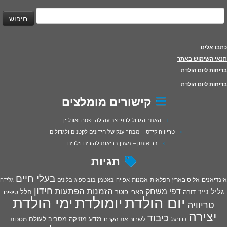
יפוש:
כתבו אלינו
תנאי השימוש באתר
בדיחות ליום הולדת
בדיחות ליום הולדת
קישורים מומלצים
האתר הגדול לדפי צביעה להדפסה ואונליין
טריוויה קידס – מבחר ענק של חידונים לקטנים ולגדולים
בריאותון – מגזין בריאות להורים וילדים
תגיות
בעלי חיים
אינדיאנים
אליס בארץ הפלאות
אמנות
אפייה
באטמן
בוב ספוג
בלונים
גלידה
חידון
הפתעות
דפי משחק
הזמנות
גליל נייר
דורה
הארי פוטר
חלל
טיפים
יום הולדת
יומולדת
ימי הולדת
טריוויה
יצירה
כיבוד
מדע
מוזיקה
מסביב לעולם
מסכות
לשבור את הקרח
כדורגל