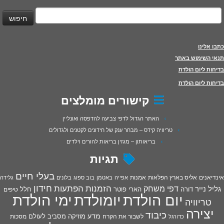
יפוש:
כתבו אלינו
תנאי השימוש באתר
בדיחות ליום הולדת
בדיחות ליום הולדת
קישורים מומלצים
האתר הגדול לדפי צביעה להדפסה ואונליין
טריוויה קידס – מבחר ענק של חידונים לקטנים ולגדולים
בריאותון – מגזין בריאות להורים וילדים
תגיות
בעלי חיים
אינדיאנים
אליס בארץ הפלאות
אמנות
אפייה
באטמן
בוב ספוג
בלונים
גלידה
חידון
הפתעות
דפי משחק
הזמנות
גליל נייר
דורה
הארי פוטר
חלל
טיפים
יום הולדת
יומולדת
ימי הולדת
טריוויה
יצירה
כיבוד
מדע
מוזיקה
מסביב לעולם
מסכות
לשבור את הקרח
כדורגל