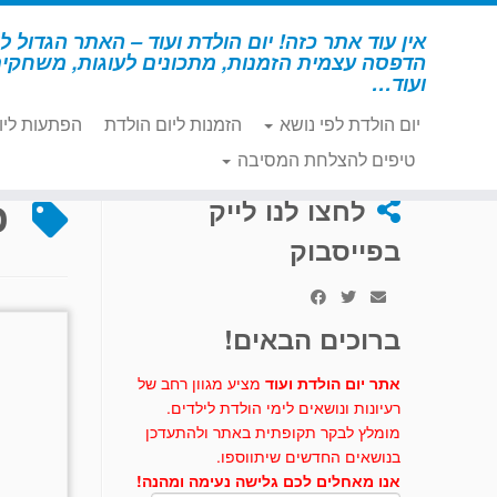
לג
תוכן
אין עוד אתר כזה! יום הולדת ועוד – האתר הגדול לי
הדפסה עצמית הזמנות, מתכונים לעוגות, משחקי
ועוד…
יום הולדת לפי נושא
הזמנות ליום הולדת
הפתעות ליו
דף הבית
»
כובע כבאי
טיפים להצלחת המסיבה
כ
לחצו לנו לייק
בפייסבוק
ברוכים הבאים!
אתר יום הולדת ועוד
מציע מגוון רחב של
רעיונות ונושאים לימי הולדת לילדים.
מומלץ לבקר תקופתית באתר ולהתעדכן
בנושאים החדשים שיתווספו.
אנו מאחלים לכם גלישה נעימה ומהנה!