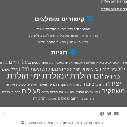
בדיחות ליום הולדת
בדיחות ליום הולדת
קישורים מומלצים
האתר הגדול לדפי צביעה להדפסה ואונליין
טריוויה קידס – מבחר ענק של חידונים לקטנים ולגדולים
בריאותון – מגזין בריאות להורים וילדים
תגיות
בעלי חיים
אינדיאנים
אליס בארץ הפלאות
אמנות
אפייה
באטמן
בוב ספוג
בלונים
גלידה
חידון
הפתעות
דפי משחק
הזמנות
גליל נייר
דורה
הארי פוטר
חלל
טיפים
יום הולדת
יומולדת
ימי הולדת
טריוויה
יצירה
כיבוד
מדע
מוזיקה
מסביב לעולם
מסכות
לשבור את הקרח
כדורגל
פעילות
משחקים
עוגה
פיצה
פרחים
צלחת
ניסוי
נסיכה
ספורט
עוגות
עוגיות
רחוב סומסום
תחבורה
נייר
שוקולד
קאובוי
·
© 2026
יום הולדת ועוד | אין עוד אתר כזה!!!
·
מונע באמצעות
·