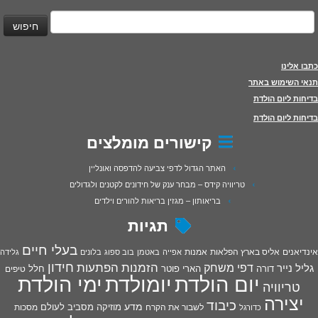
יפוש:
כתבו אלינו
תנאי השימוש באתר
בדיחות ליום הולדת
בדיחות ליום הולדת
קישורים מומלצים
האתר הגדול לדפי צביעה להדפסה ואונליין
טריוויה קידס – מבחר ענק של חידונים לקטנים ולגדולים
בריאותון – מגזין בריאות להורים וילדים
תגיות
בעלי חיים
אינדיאנים
אליס בארץ הפלאות
אמנות
אפייה
באטמן
בוב ספוג
בלונים
גלידה
חידון
הפתעות
דפי משחק
הזמנות
גליל נייר
דורה
הארי פוטר
חלל
טיפים
יום הולדת
יומולדת
ימי הולדת
טריוויה
יצירה
כיבוד
מדע
מוזיקה
מסביב לעולם
מסכות
לשבור את הקרח
כדורגל