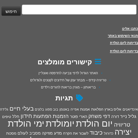
יפוש:
כתבו אלינו
תנאי השימוש באתר
בדיחות ליום הולדת
בדיחות ליום הולדת
קישורים מומלצים
האתר הגדול לדפי צביעה להדפסה ואונליין
טריוויה קידס – מבחר ענק של חידונים לקטנים ולגדולים
בריאותון – מגזין בריאות להורים וילדים
תגיות
בעלי חיים
אינדיאנים
אליס בארץ הפלאות
אמנות
אפייה
באטמן
בוב ספוג
בלונים
גלידה
חידון
הפתעות
דפי משחק
הזמנות
גליל נייר
דורה
הארי פוטר
חלל
טיפים
יום הולדת
יומולדת
ימי הולדת
טריוויה
יצירה
כיבוד
מדע
מוזיקה
מסביב לעולם
מסכות
לשבור את הקרח
כדורגל