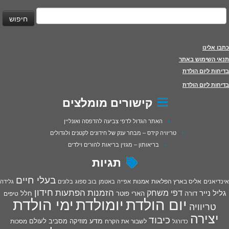
יפוש:
כתבו אלינו
תנאי השימוש באתר
בדיחות ליום הולדת
בדיחות ליום הולדת
קישורים מומלצים
האתר הגדול לדפי צביעה להדפסה ואונליין
טריוויה קידס – מבחר ענק של חידונים לקטנים ולגדולים
בריאותון – מגזין בריאות להורים וילדים
תגיות
בעלי חיים
אינדיאנים
אליס בארץ הפלאות
אמנות
אפייה
באטמן
בוב ספוג
בלונים
גלידה
חידון
הפתעות
דפי משחק
הזמנות
גליל נייר
דורה
הארי פוטר
חלל
טיפים
יום הולדת
יומולדת
ימי הולדת
טריוויה
יצירה
כיבוד
מדע
מוזיקה
מסביב לעולם
מסכות
לשבור את הקרח
כדורגל