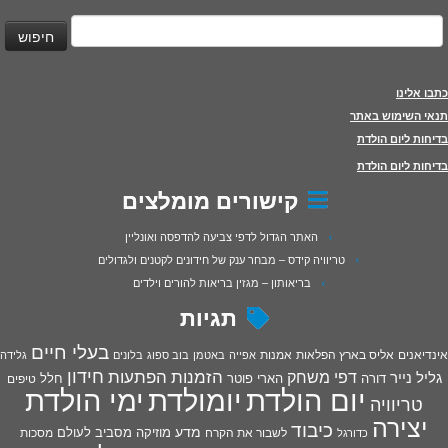
יפוש:
כתבו אלינו
תנאי השימוש באתר
בדיחות ליום הולדת
בדיחות ליום הולדת
קישורים מומלצים
האתר הגדול לדפי צביעה להדפסה ואונליין
טריוויה קידס – מבחר ענק של חידונים לקטנים ולגדולים
בריאותון – מגזין בריאות להורים וילדים
תגיות
בעלי חיים
אינדיאנים
אליס בארץ הפלאות
אמנות
אפייה
באטמן
בוב ספוג
בלונים
גלידה
חידון
הפתעות
דפי משחק
הזמנות
גליל נייר
דורה
הארי פוטר
חלל
טיפים
יום הולדת
יומולדת
ימי הולדת
טריוויה
יצירה
כיבוד
מדע
מוזיקה
מסביב לעולם
מסכות
לשבור את הקרח
כדורגל