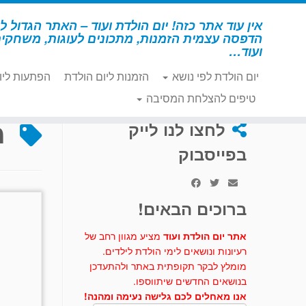
לג
תוכן
אין עוד אתר כזה! יום הולדת ועוד – האתר הגדול לי
הדפסה עצמית הזמנות, מתכונים לעוגות, משחקי
ועוד…
יום הולדת לפי נושא
הזמנות ליום הולדת
הפתעות ליו
דף הבית
»
מובייל
טיפים להצלחת המסיבה
מ
לחצו לנו לייק
בפייסבוק
ברוכים הבאים!
אתר יום הולדת ועוד
מציע מגוון רחב של
רעיונות ונושאים לימי הולדת לילדים.
מומלץ לבקר תקופתית באתר ולהתעדכן
בנושאים החדשים שיתווספו.
אנו מאחלים לכם גלישה נעימה ומהנה!