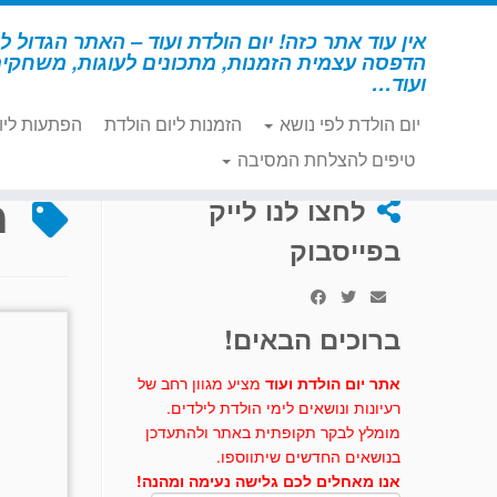
לג
תוכן
אין עוד אתר כזה! יום הולדת ועוד – האתר הגדול לי
הדפסה עצמית הזמנות, מתכונים לעוגות, משחקי
ועוד…
יום הולדת לפי נושא
הזמנות ליום הולדת
הפתעות ליו
דף הבית
»
מזלות
טיפים להצלחת המסיבה
מ
לחצו לנו לייק
בפייסבוק
ברוכים הבאים!
אתר יום הולדת ועוד
מציע מגוון רחב של
רעיונות ונושאים לימי הולדת לילדים.
מומלץ לבקר תקופתית באתר ולהתעדכן
בנושאים החדשים שיתווספו.
אנו מאחלים לכם גלישה נעימה ומהנה!