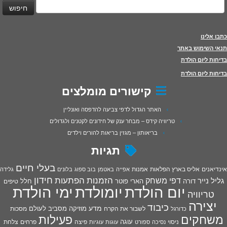
יפוש:
כתבו אלינו
תנאי השימוש באתר
בדיחות ליום הולדת
בדיחות ליום הולדת
קישורים מומלצים
האתר הגדול לדפי צביעה להדפסה ואונליין
טריוויה קידס – מבחר ענק של חידונים לקטנים ולגדולים
בריאותון – מגזין בריאות להורים וילדים
תגיות
בעלי חיים
אינדיאנים
אליס בארץ הפלאות
אמנות
אפייה
באטמן
בוב ספוג
בלונים
גלידה
חידון
הפתעות
דפי משחק
הזמנות
גליל נייר
דורה
הארי פוטר
חלל
טיפים
יום הולדת
יומולדת
ימי הולדת
טריוויה
יצירה
כיבוד
מדע
מוזיקה
מסביב לעולם
מסכות
לשבור את הקרח
כדורגל
פעילות
משחקים
עוגה
פיצה
פרחים
צלחת
ניסוי
נסיכה
ספורט
עוגות
עוגיות