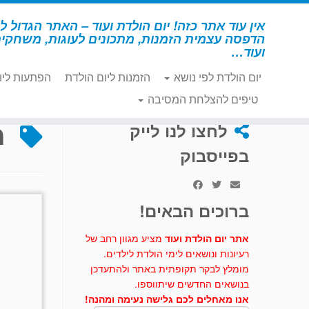
לג
תוכן
אין עוד אתר כזה! יום הולדת ועוד – האתר הגדול לי
הדפסה עצמית הזמנות, מתכונים לעוגות, משחקי
ועוד…
יום הולדת לפי נושא
הזמנות ליום הולדת
הפתעות ליו
דף הבית
»
מיני מאוס
טיפים להצלחת המסיבה
מ
לחצו לנו לייק
בפייסבוק
ברוכים הבאים!
אתר יום הולדת ועוד
מציע מגוון רחב של
רעיונות ונושאים לימי הולדת לילדים.
מומלץ לבקר תקופתית באתר ולהתעדכן
בנושאים החדשים שיתווספו.
אנו מאחלים לכם גלישה נעימה ומהנה!