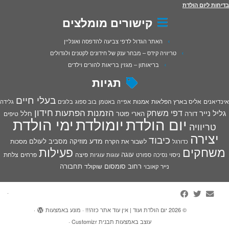
בדיחות ליום הולדת
קישורים מומלצים
האתר הגדול לדפי צביעה להדפסה ואונליין
טריוויה קידס – מבחר ענק של חידונים לקטנים ולגדולים
בריאותון – מגזין בריאות להורים וילדים
תגיות
בעלי חיים
אינדיאנים
אליס בארץ הפלאות
אמנות
אפייה
באטמן
בוב ספוג
בלונים
גלידה
חידון
הפתעות
דפי משחק
הזמנות
גליל נייר
דורה
הארי פוטר
חלל
טיפים
יום הולדת
יומולדת
ימי הולדת
טריוויה
יצירה
כיבוד
מדע
מוזיקה
מסביב לעולם
מסכות
לשבור את הקרח
כדורגל
פעילות
משחקים
עוגה
פיצה
פרחים
צלחת
ניסוי
נסיכה
ספורט
עוגות
עוגיות
רחוב סומסום
תחבורה
נייר
שוקולד
קאובוי
·
© 2026
יום הולדת ועוד | אין עוד אתר כזה!!!
·
מונע באמצעות
·
עוצב באמצעות
תבנית Customizr
·