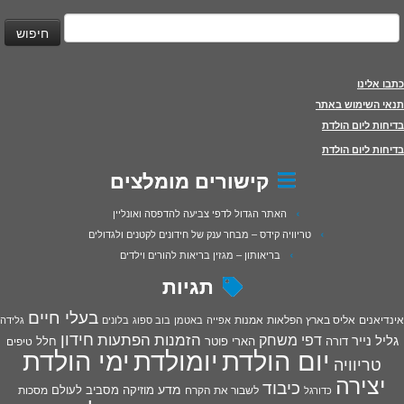
יפוש:
כתבו אלינו
תנאי השימוש באתר
בדיחות ליום הולדת
בדיחות ליום הולדת
קישורים מומלצים
האתר הגדול לדפי צביעה להדפסה ואונליין
טריוויה קידס – מבחר ענק של חידונים לקטנים ולגדולים
בריאותון – מגזין בריאות להורים וילדים
תגיות
בעלי חיים
אינדיאנים
אליס בארץ הפלאות
אמנות
אפייה
באטמן
בוב ספוג
בלונים
גלידה
חידון
הפתעות
דפי משחק
הזמנות
גליל נייר
דורה
הארי פוטר
חלל
טיפים
יום הולדת
יומולדת
ימי הולדת
טריוויה
יצירה
כיבוד
מדע
מוזיקה
מסביב לעולם
מסכות
לשבור את הקרח
כדורגל