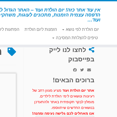
לג
תוכן
אין עוד אתר כזה! יום הולדת ועוד – האתר הגדול לי
הדפסה עצמית הזמנות, מתכונים לעוגות, משחקי
ועוד…
יום הולדת לפי נושא
הזמנות ליום הולדת
הפתעות ליו
דף הבית
»
מסגרת תמונה
טיפים להצלחת המסיבה
מ
לחצו לנו לייק
בפייסבוק
ברוכים הבאים!
אתר יום הולדת ועוד
מציע מגוון רחב של
רעיונות ונושאים לימי הולדת לילדים.
מומלץ לבקר תקופתית באתר ולהתעדכן
בנושאים החדשים שיתווספו.
אנו מאחלים לכם גלישה נעימה ומהנה!