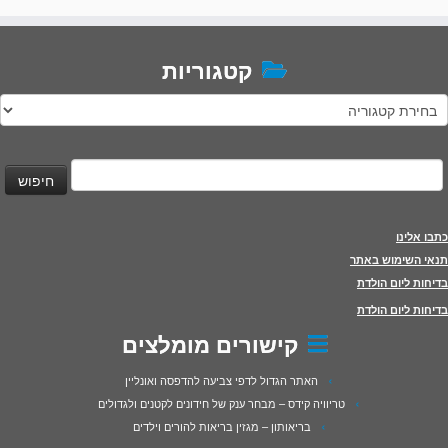
קטגוריות
טגוריות
יפוש:
כתבו אלינו
תנאי השימוש באתר
בדיחות ליום הולדת
בדיחות ליום הולדת
קישורים מומלצים
האתר הגדול לדפי צביעה להדפסה ואונליין
טריוויה קידס – מבחר ענק של חידונים לקטנים ולגדולים
בריאותון – מגזין בריאות להורים וילדים