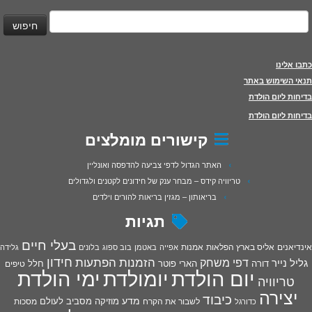
יפוש:
כתבו אלינו
תנאי השימוש באתר
בדיחות ליום הולדת
בדיחות ליום הולדת
קישורים מומלצים
האתר הגדול לדפי צביעה להדפסה ואונליין
טריוויה קידס – מבחר ענק של חידונים לקטנים ולגדולים
בריאותון – מגזין בריאות להורים וילדים
תגיות
בעלי חיים
אינדיאנים
אליס בארץ הפלאות
אמנות
אפייה
באטמן
בוב ספוג
בלונים
גלידה
חידון
הפתעות
דפי משחק
הזמנות
גליל נייר
דורה
הארי פוטר
חלל
טיפים
יום הולדת
יומולדת
ימי הולדת
טריוויה
יצירה
כיבוד
מדע
מוזיקה
מסביב לעולם
מסכות
לשבור את הקרח
כדורגל