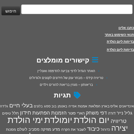
יפוש:
כתבו אלינו
תנאי השימוש באתר
בדיחות ליום הולדת
בדיחות ליום הולדת
קישורים מומלצים
האתר הגדול לדפי צביעה להדפסה ואונליין
טריוויה קידס – מבחר ענק של חידונים לקטנים ולגדולים
בריאותון – מגזין בריאות להורים וילדים
תגיות
בעלי חיים
אינדיאנים
אליס בארץ הפלאות
אמנות
אפייה
באטמן
בוב ספוג
בלונים
גלידה
חידון
הפתעות
דפי משחק
הזמנות
גליל נייר
דורה
הארי פוטר
חלל
טיפים
יום הולדת
יומולדת
ימי הולדת
טריוויה
יצירה
כיבוד
מדע
מוזיקה
מסביב לעולם
מסכות
לשבור את הקרח
כדורגל