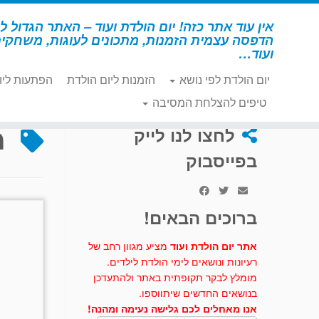
לג
תוכן
אין עוד אתר כזה! יום הולדת ועוד – האתר הגדול לי
הדפסה עצמית הזמנות, מתכונים לעוגות, משחקי
ועוד…
יום הולדת לפי נושא
הזמנות ליום הולדת
הפתעות ליו
דף הבית
»
מסכת קוף
טיפים להצלחת המסיבה
מ
לחצו לנו לייק
בפייסבוק
ברוכים הבאים!
אתר יום הולדת ועוד
מציע מגוון רחב של
רעיונות ונושאים לימי הולדת לילדים.
מומלץ לבקר תקופתית באתר ולהתעדכן
בנושאים החדשים שיתווספו.
אנו מאחלים לכם גלישה נעימה ומהנה!