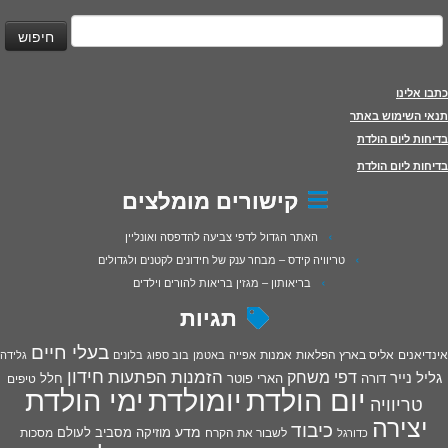
יפוש:
כתבו אלינו
תנאי השימוש באתר
בדיחות ליום הולדת
בדיחות ליום הולדת
קישורים מומלצים
האתר הגדול לדפי צביעה להדפסה ואונליין
טריוויה קידס – מבחר ענק של חידונים לקטנים ולגדולים
בריאותון – מגזין בריאות להורים וילדים
תגיות
בעלי חיים
אינדיאנים
אליס בארץ הפלאות
אמנות
אפייה
באטמן
בוב ספוג
בלונים
גלידה
חידון
הפתעות
דפי משחק
הזמנות
גליל נייר
דורה
הארי פוטר
חלל
טיפים
יום הולדת
יומולדת
ימי הולדת
טריוויה
יצירה
כיבוד
מדע
מוזיקה
מסביב לעולם
מסכות
לשבור את הקרח
כדורגל