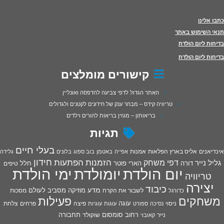
כתבו אלינו
תנאי השימוש באתר
בדיחות ליום הולדת
בדיחות ליום הולדת
קישורים מומלצים
האתר הגדול לדפי צביעה להדפסה ואונליין
טריוויה קידס – מבחר ענק של חידונים לקטנים ולגדולים
בריאותון – מגזין בריאות להורים וילדים
תגיות
בעלי חיים
אינדיאנים
אליס בארץ הפלאות
אמנות
אפייה
באטמן
בוב ספוג
בלונים
גלידה
חידון
הפתעות
דפי משחק
הזמנות
גליל נייר
דורה
הארי פוטר
חלל
טיפים
יום הולדת
יומולדת
ימי הולדת
טריוויה
יצירה
כיבוד
מדע
מוזיקה
מסביב לעולם
מסכות
לשבור את הקרח
כדורגל
פעילות
משחקים
עוגה
פיצה
פרחים
צלחת
ניסוי
נסיכה
ספורט
עוגות
עוגיות
רחוב סומסום
תחבורה
נייר
שוקולד
קאובוי