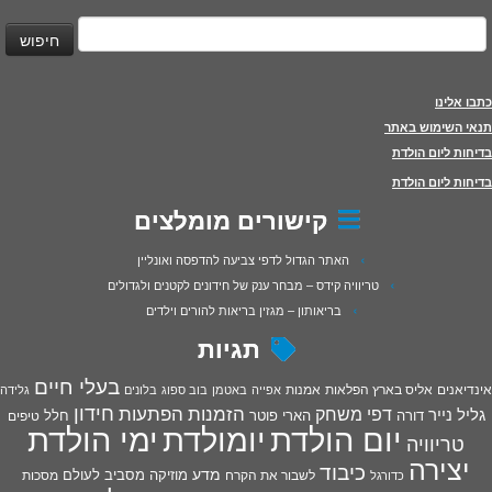
יפוש:
כתבו אלינו
תנאי השימוש באתר
בדיחות ליום הולדת
בדיחות ליום הולדת
קישורים מומלצים
האתר הגדול לדפי צביעה להדפסה ואונליין
טריוויה קידס – מבחר ענק של חידונים לקטנים ולגדולים
בריאותון – מגזין בריאות להורים וילדים
תגיות
בעלי חיים
אינדיאנים
אליס בארץ הפלאות
אמנות
אפייה
באטמן
בוב ספוג
בלונים
גלידה
חידון
הפתעות
דפי משחק
הזמנות
גליל נייר
דורה
הארי פוטר
חלל
טיפים
יום הולדת
יומולדת
ימי הולדת
טריוויה
יצירה
כיבוד
מדע
מוזיקה
מסביב לעולם
מסכות
לשבור את הקרח
כדורגל