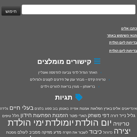
יפוש:
כתבו אלינו
תנאי השימוש באתר
בדיחות ליום הולדת
בדיחות ליום הולדת
קישורים מומלצים
האתר הגדול לדפי צביעה להדפסה ואונליין
טריוויה קידס – מבחר ענק של חידונים לקטנים ולגדולים
בריאותון – מגזין בריאות להורים וילדים
תגיות
בעלי חיים
אינדיאנים
אליס בארץ הפלאות
אמנות
אפייה
באטמן
בוב ספוג
בלונים
גלידה
חידון
הפתעות
דפי משחק
הזמנות
גליל נייר
דורה
הארי פוטר
חלל
טיפים
יום הולדת
יומולדת
ימי הולדת
טריוויה
יצירה
כיבוד
מדע
מוזיקה
מסביב לעולם
מסכות
לשבור את הקרח
כדורגל