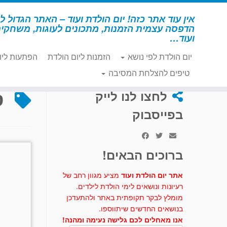
לג
תוכן
אין עוד אתר כזה! יום הולדת ועוד – האתר הגדול לי
הדפסה עצמית הזמנות, מתכונים לעוגות, משחקי
ועוד…
יום הולדת לפי נושא
הזמנות ליום הולדת
הפתעות ליו
דף הבית
»
סירה
טיפים להצלחת המסיבה
ס
לחצו לנו לייק
בפייסבוק
ברוכים הבאים!
אתר יום הולדת ועוד
מציע מגוון רחב של
רעיונות ונושאים לימי הולדת לילדים.
מומלץ לבקר תקופתית באתר ולהתעדכן
בנושאים החדשים שיתווספו.
אנו מאחלים לכם גלישה נעימה ומהנה!