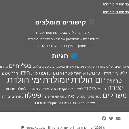
בדיחות ליום הולדת
בדיחות ליום הולדת
קישורים מומלצים
האתר הגדול לדפי צביעה להדפסה ואונליין
טריוויה קידס – מבחר ענק של חידונים לקטנים ולגדולים
בריאותון – מגזין בריאות להורים וילדים
תגיות
בעלי חיים
אינדיאנים
אליס בארץ הפלאות
אמנות
אפייה
באטמן
בוב ספוג
בלונים
גלידה
חידון
הפתעות
דפי משחק
הזמנות
גליל נייר
דורה
הארי פוטר
חלל
טיפים
יום הולדת
יומולדת
ימי הולדת
טריוויה
יצירה
כיבוד
מדע
מוזיקה
מסביב לעולם
מסכות
לשבור את הקרח
כדורגל
פעילות
משחקים
עוגה
פיצה
פרחים
צלחת
ניסוי
נסיכה
ספורט
עוגות
עוגיות
רחוב סומסום
תחבורה
נייר
שוקולד
קאובוי
·
© 2026
יום הולדת ועוד | אין עוד אתר כזה!!!
·
מונע באמצעות
·