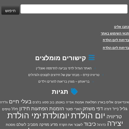
יפוש:
כתבו אלינו
תנאי השימוש באתר
בדיחות ליום הולדת
בדיחות ליום הולדת
קישורים מומלצים
האתר הגדול לדפי צביעה להדפסה ואונליין
טריוויה קידס – מבחר ענק של חידונים לקטנים ולגדולים
בריאותון – מגזין בריאות להורים וילדים
תגיות
בעלי חיים
אינדיאנים
אליס בארץ הפלאות
אמנות
אפייה
באטמן
בוב ספוג
בלונים
גלידה
חידון
הפתעות
דפי משחק
הזמנות
גליל נייר
דורה
הארי פוטר
חלל
טיפים
יום הולדת
יומולדת
ימי הולדת
טריוויה
יצירה
כיבוד
מדע
מוזיקה
מסביב לעולם
מסכות
לשבור את הקרח
כדורגל