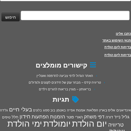
יפוש:
כתבו אלינו
תנאי השימוש באתר
בדיחות ליום הולדת
בדיחות ליום הולדת
קישורים מומלצים
האתר הגדול לדפי צביעה להדפסה ואונליין
טריוויה קידס – מבחר ענק של חידונים לקטנים ולגדולים
בריאותון – מגזין בריאות להורים וילדים
תגיות
בעלי חיים
אינדיאנים
אליס בארץ הפלאות
אמנות
אפייה
באטמן
בוב ספוג
בלונים
גלידה
חידון
הפתעות
דפי משחק
הזמנות
גליל נייר
דורה
הארי פוטר
חלל
טיפים
יום הולדת
יומולדת
ימי הולדת
טריוויה
יצירה