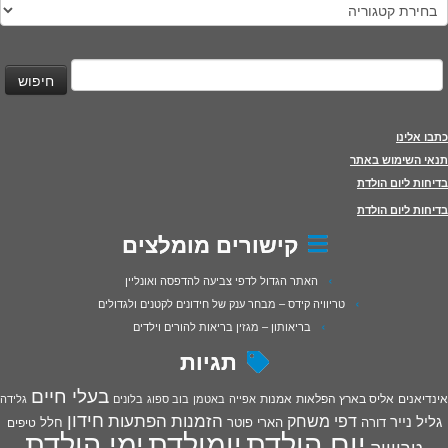
טגוריות
יפוש:
כתבו אלינו
תנאי השימוש באתר
בדיחות ליום הולדת
בדיחות ליום הולדת
קישורים מומלצים
האתר הגדול לדפי צביעה להדפסה ואונליין
טריוויה קידס – מבחר ענק של חידונים לקטנים ולגדולים
בריאותון – מגזין בריאות להורים וילדים
תגיות
בעלי חיים
אינדיאנים
אליס בארץ הפלאות
אמנות
אפייה
באטמן
בוב ספוג
בלונים
גלידה
חידון
הפתעות
דפי משחק
הזמנות
גליל נייר
דורה
הארי פוטר
חלל
טיפים
יום הולדת
יומולדת
ימי הולדת
טריוויה