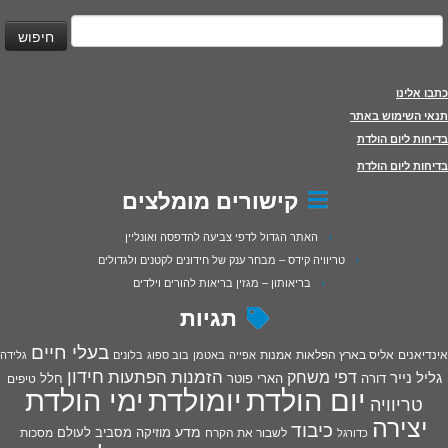
יפוש:
כתבו אלינו
תנאי השימוש באתר
בדיחות ליום הולדת
בדיחות ליום הולדת
קישורים מומלצים
האתר הגדול לדפי צביעה להדפסה ואונליין
טריוויה קידס – מבחר ענק של חידונים לקטנים ולגדולים
בריאותון – מגזין בריאות להורים וילדים
תגיות
בעלי חיים
אינדיאנים
אליס בארץ הפלאות
אמנות
אפייה
באטמן
בוב ספוג
בלונים
גלידה
חידון
הפתעות
דפי משחק
הזמנות
גליל נייר
דורה
הארי פוטר
חלל
טיפים
יום הולדת
יומולדת
ימי הולדת
טריוויה
יצירה
כיבוד
מדע
מוזיקה
מסביב לעולם
מסכות
לשבור את הקרח
כדורגל