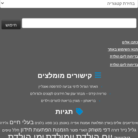
טגוריות
יפוש:
כתבו אלינו
תנאי השימוש באתר
בדיחות ליום הולדת
בדיחות ליום הולדת
קישורים מומלצים
האתר הגדול לדפי צביעה להדפסה ואונליין
טריוויה קידס – מבחר ענק של חידונים לקטנים ולגדולים
בריאותון – מגזין בריאות להורים וילדים
תגיות
בעלי חיים
אינדיאנים
אליס בארץ הפלאות
אמנות
אפייה
באטמן
בוב ספוג
בלונים
גלידה
חידון
הפתעות
דפי משחק
הזמנות
גליל נייר
דורה
הארי פוטר
חלל
טיפים
יום הולדת
יומולדת
ימי הולדת
טריוויה