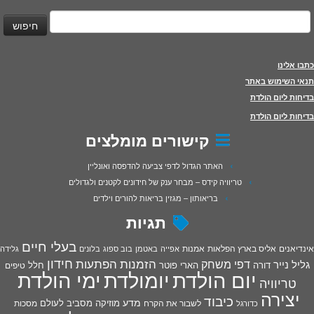
יפוש:
כתבו אלינו
תנאי השימוש באתר
בדיחות ליום הולדת
בדיחות ליום הולדת
קישורים מומלצים
האתר הגדול לדפי צביעה להדפסה ואונליין
טריוויה קידס – מבחר ענק של חידונים לקטנים ולגדולים
בריאותון – מגזין בריאות להורים וילדים
תגיות
בעלי חיים
אינדיאנים
אליס בארץ הפלאות
אמנות
אפייה
באטמן
בוב ספוג
בלונים
גלידה
חידון
הפתעות
דפי משחק
הזמנות
גליל נייר
דורה
הארי פוטר
חלל
טיפים
יום הולדת
יומולדת
ימי הולדת
טריוויה
יצירה
כיבוד
מדע
מוזיקה
מסביב לעולם
מסכות
לשבור את הקרח
כדורגל