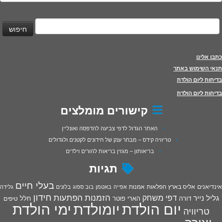
יפוש:
כתבו אלינו
תנאי השימוש באתר
בדיחות ליום הולדת
בדיחות ליום הולדת
קישורים מומלצים
האתר הגדול לדפי צביעה להדפסה ואונליין
טריוויה קידס – מבחר ענק של חידונים לקטנים ולגדולים
בריאותון – מגזין בריאות להורים וילדים
תגיות
בעלי חיים
אינדיאנים
אליס בארץ הפלאות
אמנות
אפייה
באטמן
בוב ספוג
בלונים
גלידה
חידון
הפתעות
דפי משחק
הזמנות
גליל נייר
דורה
הארי פוטר
חלל
טיפים
יום הולדת
יומולדת
ימי הולדת
טריוויה
יצירה